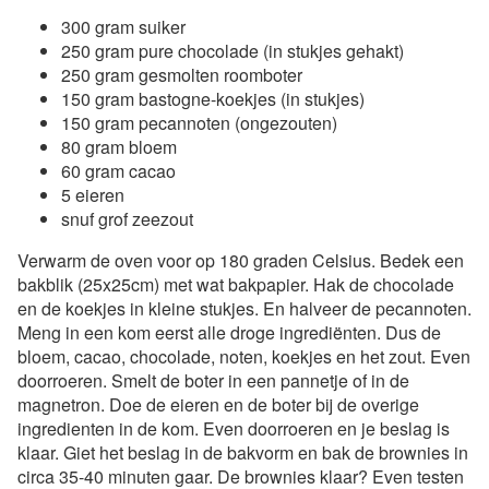
300 gram suiker
250 gram pure chocolade (in stukjes gehakt)
250 gram gesmolten roomboter
150 gram bastogne-koekjes (in stukjes)
150 gram pecannoten (ongezouten)
80 gram bloem
60 gram cacao
5 eieren
snuf grof zeezout
Verwarm de oven voor op 180 graden Celsius. Bedek een
bakblik (25x25cm) met wat bakpapier. Hak de chocolade
en de koekjes in kleine stukjes. En halveer de pecannoten.
Meng in een kom eerst alle droge ingrediënten. Dus de
bloem, cacao, chocolade, noten, koekjes en het zout. Even
doorroeren. Smelt de boter in een pannetje of in de
magnetron. Doe de eieren en de boter bij de overige
ingredienten in de kom. Even doorroeren en je beslag is
klaar. Giet het beslag in de bakvorm en bak de brownies in
circa 35-40 minuten gaar. De brownies klaar? Even testen