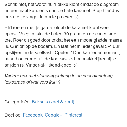
Schrik niet, het wordt nu 1 dikke klont omdat de slagroom
nu eenmaal kouder is dan de hete karamel. Stop hier dus
ook niet je vinger in om te proeven ;-)!
Blijf roeren met je garde totdat de karamel-klont weer
oplost. Voeg tot slot de boter (30 gram) en de chocolade
toe. Roer dit goed door totdat het een mooie gladde massa
is. Giet dit op de bodem. En laat het in ieder geval 3-4 uur
opstijven in de koelkast . Opeten? Dan kan ieder moment,
maar hoe eerder uit de koelkast -> hoe makkelijker hij te
snijden is. Vinger-af-likkend-goed! :-)
Varieer ook met sinaasappelrasp in de chocoladelaag,
kokosrasp of wat vers fruit :)
Categorieën
Baksels (zoet & zout)
Deel op
Facebook
Google+
Pinterest