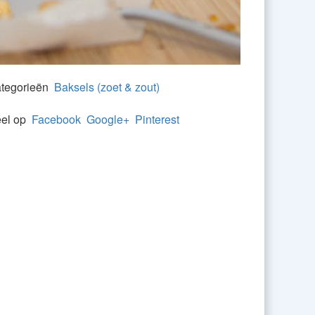
tegorieën
Baksels (zoet & zout)
el op
Facebook
Google+
Pinterest