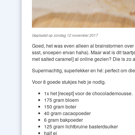
Geplaatst op
zondag 12 november 2017
Goed, het was even alleen al brainstormen over de
ssst, snoepen ervan haha). Maar wat is dit taart
met salted caramel] al online gezien? Die is zo a
Supermachtig, superlekker en hé: perfect om die 
Voor 8 goede stukjes heb je nodig.
1x het [recept] voor de chocolademousse.
175 gram bloem
150 gram boter
40 gram cacaopoeder
6 gram bakpoeder
125 gram lichtbruine basterdsuiker
half ei