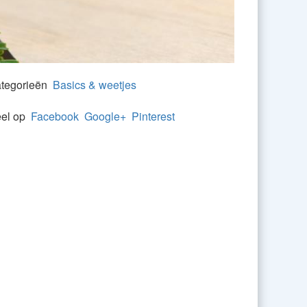
tegorieën
Basics & weetjes
el op
Facebook
Google+
Pinterest