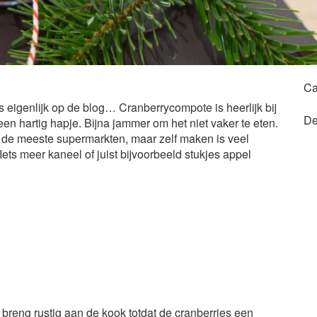
Ca
s eigenlijk op de blog… Cranberrycompote is heerlijk bij
De
j een hartig hapje. Bijna jammer om het niet vaker te eten.
n de meeste supermarkten, maar zelf maken is veel
ets meer kaneel of juist bijvoorbeeld stukjes appel
breng rustig aan de kook totdat de cranberries een