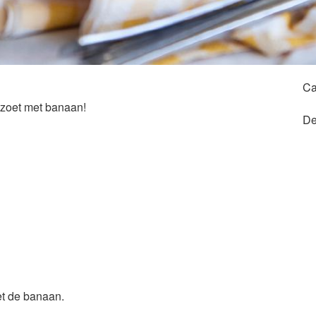
Ca
ezoet met banaan!
De
et de banaan.