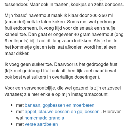
tussendoor. Maar ook in taarten, koekjes en zelfs bonbons.
Mijn ‘basic’ havermout maak ik klaar door 200-250 ml
(amandel)melk te laten koken. Soms met wat gedroogd
fruit erdoorheen. Ik voeg ltijd voor de smaak een snufje
kaneel toe. Dan gaat er ongeveer 40 gram havermout (ong
6 eetlepels) bij. Laat dit langzaam indikken. Als je het in
het kommetje giet en iets laat afkoelen wordt het alleen
maar dikker.
Ik voeg geen suiker toe. Daarvoor is het gedroogde fruit
(kijk met gedroogd fruit ook uit, heerlijk zoet maar bevat
ook best wat suikers in overtallige doseringen).
Voor een verwenontbijtje, die wel gezond is zijn er zoveel
variaties; zie hier enkele op mijn Instagramaccount.
met
banaan, gojibessen en moerbeien
met
appel, blauwe bessen en gojibessen
. Hierover
wat
homemade granola
met
verse aardbeien