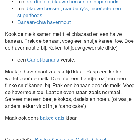
met
aardbeien, blauwe bessen en superfoods
met
blauwe bessen, cranberry’s, moerbeien en
superfoods
Banaan-chia havermout
Kook de melk samen met 1 el chiazaad en een halve
banaan. Prak de banaan, voeg een snufje kaneel toe. Doe
de havermout erbij. Koken tot jouw gewenste dikte)
een
Carrot-banana
versie.
Maak je havermout zoals altijd klaar. Rasp een kleine
wortel door de melk. Doe hier een handje rozijnen, een
flinke snuf kaneel bij. Prak een banaan door de melk. Voeg
de havermout toe. Laat dit even staan zoals normaal.
Serveer met een beetje kokos, dadels en noten. (of wat je
anders lekker vindt in je ‘carrotcake’)
Maak ook eens
baked oats
klaar!
Categorieën
Basics & weetjes
Ontbijt & lunch