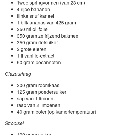
Twee springvormen (van 23 cm)
4 rijpe bananen
flinke snuf kaneel
1 blik ananas van 425 gram
250 ml olijfolie
350 gram zelfrijzend bakmeel
350 gram rietsuiker
2 grote eieren
1 tl vanille-extract
50 gram pecannoten
Glazuurlaag
200 gram roomkaas
125 gram poedersuiker
sap van 1 limoen
rasp van 2 limoenen
40 gram boter (op kamertemperatuur)
Strooisel
100 gram suiker