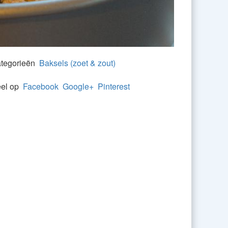
tegorieën
Baksels (zoet & zout)
el op
Facebook
Google+
Pinterest