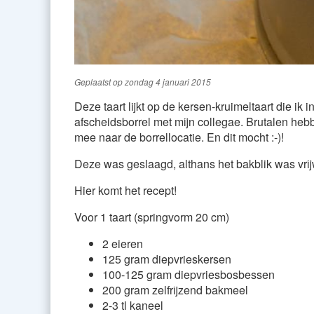
Geplaatst op
zondag 4 januari 2015
Deze taart lijkt op de kersen-kruimeltaart die ik
afscheidsborrel met mijn collegae. Brutalen heb
mee naar de borrellocatie. En dit mocht :-)!
Deze was geslaagd, althans het bakblik was vrijw
Hier komt het recept!
Voor 1 taart (springvorm 20 cm)
2 eieren
125 gram diepvrieskersen
100-125 gram diepvriesbosbessen
200 gram zelfrijzend bakmeel
2-3 tl kaneel