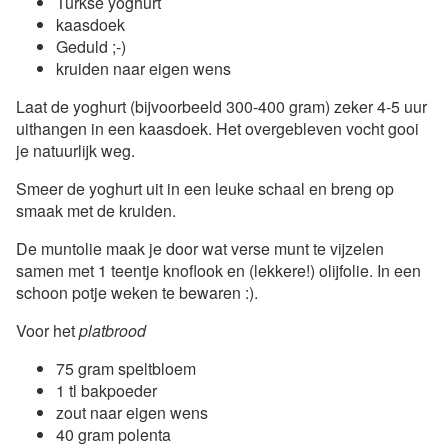
Turkse yoghurt
kaasdoek
Geduld ;-)
kruiden naar eigen wens
Laat de yoghurt (bijvoorbeeld 300-400 gram) zeker 4-5 uur
uithangen in een kaasdoek. Het overgebleven vocht gooi
je natuurlijk weg.
Smeer de yoghurt uit in een leuke schaal en breng op
smaak met de kruiden.
De muntolie maak je door wat verse munt te vijzelen
samen met 1 teentje knoflook en (lekkere!) olijfolie. In een
schoon potje weken te bewaren :).
Voor het
platbrood
75 gram speltbloem
1 tl bakpoeder
zout naar eigen wens
40 gram polenta