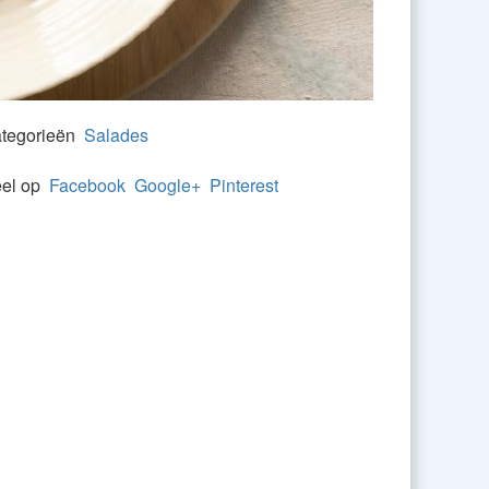
tegorieën
Salades
el op
Facebook
Google+
Pinterest