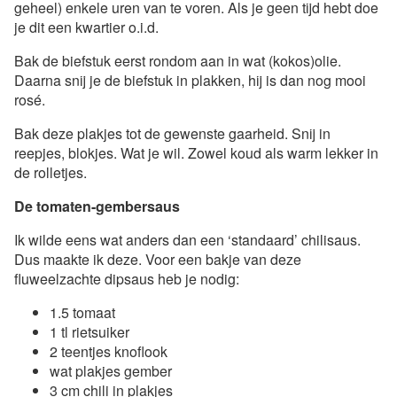
geheel) enkele uren van te voren. Als je geen tijd hebt doe
je dit een kwartier o.i.d.
Bak de biefstuk eerst rondom aan in wat (kokos)olie.
Daarna snij je de biefstuk in plakken, hij is dan nog mooi
rosé.
Bak deze plakjes tot de gewenste gaarheid. Snij in
reepjes, blokjes. Wat je wil. Zowel koud als warm lekker in
de rolletjes.
De tomaten-gembersaus
Ik wilde eens wat anders dan een ‘standaard’ chilisaus.
Dus maakte ik deze. Voor een bakje van deze
fluweelzachte dipsaus heb je nodig:
1.5 tomaat
1 tl rietsuiker
2 teentjes knoflook
wat plakjes gember
3 cm chili in plakjes