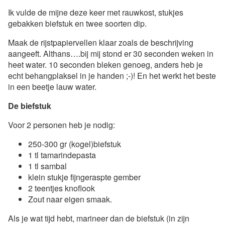
Ik vulde de mijne deze keer met rauwkost, stukjes
gebakken biefstuk en twee soorten dip.
Maak de rijstpapiervellen klaar zoals de beschrijving
aangeeft. Althans….bij mij stond er 30 seconden weken in
heet water. 10 seconden bleken genoeg, anders heb je
echt behangplaksel in je handen ;-)! En het werkt het beste
in een beetje lauw water.
De biefstuk
Voor 2 personen heb je nodig:
250-300 gr (kogel)biefstuk
1 tl tamarindepasta
1 tl sambal
klein stukje fijngeraspte gember
2 teentjes knoflook
Zout naar eigen smaak.
Als je wat tijd hebt, marineer dan de biefstuk (in zijn