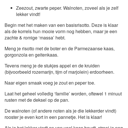
Zeezout, zwarte peper. Walnoten, zoveel als je zelf
lekker vindt!
Begin met het maken van een basisrisotto. Deze is klaar
als de korrels hun mooie vorm nog hebben, maar je een
zachte & romige ‘massa’ hebt.
Meng je risotto met de boter en de Parmezaanse kaas,
gorgonzola en geitenkaas.
Tevens meng je de stukjes appel en de kruiden
(bijvoorbeeld rozemarijn, tijm of marjolein) erdoorheen.
Naar eigen smaak voeg je zout en peper toe.
Laat het geheel volledig ‘familie’ worden, oftewel 1 minuut
rusten met de deksel op de pan.
De walnoten (of andere noten als je die lekkerder vindt)
rooster je even kort in een pannetje. Het is klaar!
Als je het lekker vindt en van veel kaas houdt, strooi je nog