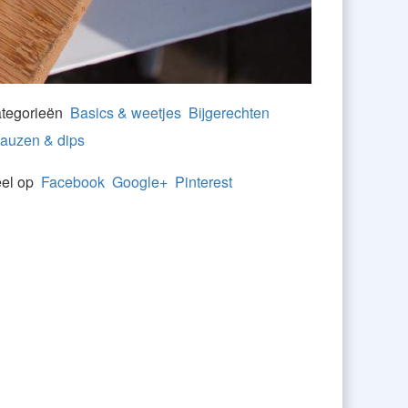
tegorieën
Basics & weetjes
Bijgerechten
auzen & dips
el op
Facebook
Google+
Pinterest