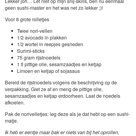
Lekker joh… Let niet op mijn snij-skills, ben nu eenmaal
geen sushi-master en het was net zo lekker ;)!
Voor 8 grote rolletjes
Twee nori-vellen
1/2 avocado in plakken
1/2 wortel in reepjes gesneden
Surimi-sticks
75 gram rijstnoedels
1 tl pittige olie, sesamzaadjes en ketjap
Limoen en ketjap of sojasaus
Bereid de rijstnoedels volgens de beschrijving op de
verpakking. Giet ze af en meng de pittige olie,
sesamzaadjes en ketjap erdoorheen. Laat de noedels
afkoelen.
Pak de norivelletjes: leg deze als je dat hebt op een sushi-
matje.
Ik heb er eentje maar bak er niets van bij het oprollen,